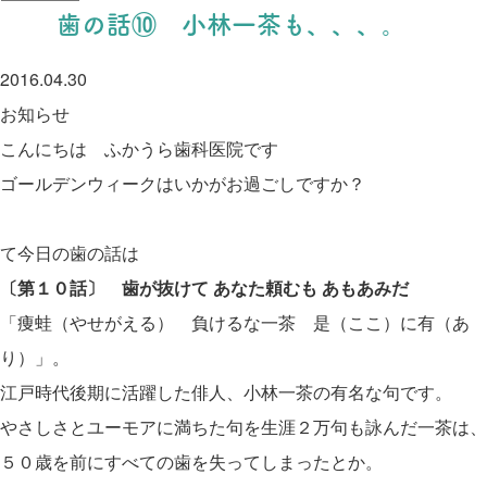
歯の話⑩ 小林一茶も、、、。
2016.04.30
お知らせ
こんにちは ふかうら歯科医院です
ゴールデンウィークはいかがお過ごしですか？
て今日の歯の話は
〔第１０話〕 歯が抜けて
あなた頼むも
あもあみだ
「痩蛙（やせがえる） 負けるな一茶 是（ここ）に有（あ
り）」。
江戸時代後期に活躍した俳人、小林一茶の有名な句です。
やさしさとユーモアに満ちた句を生涯２万句も詠んだ一茶は、
５０歳を前にすべての歯を失ってしまったとか。