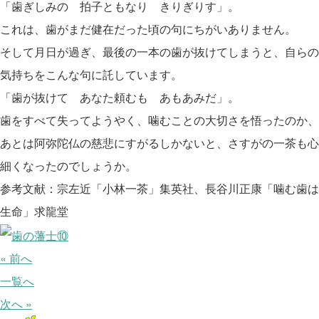
「歯ぎしみの 拍子ともなり きりぎりす」。
これは、歯がまだ健在だった頃の句にちがいありません。
そして月日が過ぎ、最後の一本の歯が抜けてしまうと、自らの
気持ちをこんな句に託しています。
「歯が抜けて あなた頼むも あもあみだ」。
歯をすべて失ってようやく、噛むことの大切さを悟ったのか、
あとは阿弥陀仏の慈悲にすがるしかないと、さすがの一茶も心
細くなったのでしょうか。
参考文献：宗左近「小林一茶」集英社、長谷川正康「噛む歯は
生命」求龍堂
« 前へ
一覧へ
次へ »