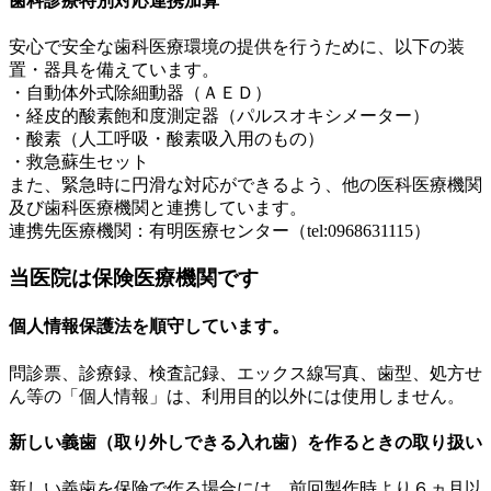
歯科診療特別対応連携加算
安心で安全な歯科医療環境の提供を行うために、以下の装
置・器具を備えています。
・自動体外式除細動器（ＡＥＤ）
・経皮的酸素飽和度測定器（パルスオキシメーター）
・酸素（人工呼吸・酸素吸入用のもの）
・救急蘇生セット
また、緊急時に円滑な対応ができるよう、他の医科医療機関
及び歯科医療機関と連携しています。
連携先医療機関：有明医療センター（tel:0968631115）
当医院は保険医療機関です
個人情報保護法を順守しています。
問診票、診療録、検査記録、エックス線写真、歯型、処方せ
ん等の「個人情報」は、利用目的以外には使用しません。
新しい義歯（取り外しできる入れ歯）を作るときの取り扱い
新しい義歯を保険で作る場合には、前回製作時より６ヵ月以