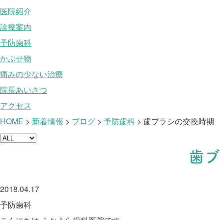
医院紹介
診療案内
予防歯科
かぶせ物
痛みの少ない治療
院長あいさつ
アクセス
HOME
>
新着情報
>
ブログ
>
予防歯科
>
歯ブラシの交換時期
歯ブ
2018.04.17
予防歯科