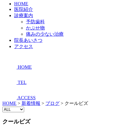
HOME
医院紹介
診療案内
予防歯科
かぶせ物
痛みの少ない治療
院長あいさつ
アクセス
HOME
TEL
ACCESS
HOME
>
新着情報
>
ブログ
>
クールビズ
クールビズ