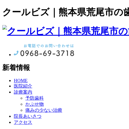
クールビズ｜熊本県荒尾市の
新着情報
HOME
医院紹介
診療案内
予防歯科
かぶせ物
痛みの少ない治療
院長あいさつ
アクセス