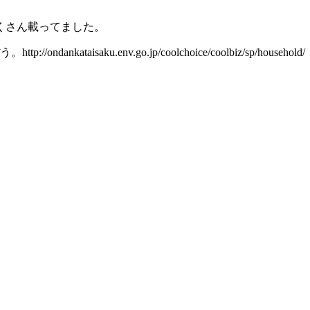
くさん載ってました。
ataisaku.env.go.jp/coolchoice/coolbiz/sp/household/