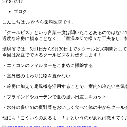
2018.07.17
ブログ
こんにちは ふかうら歯科医院です。
「クールビズ」という言葉一度は聞いたことあるのではない
過度な冷房に頼ることなく、「室温28℃で様々な工夫をし、
環境省では、5月1日から9月30日までをクールビズ期間と
今回は家庭でできるクールビズをお伝えします！
・エアコンのフィルターをこまめに掃除する
・室外機のまわりに物を置かない
・冷房に加えて扇風機を活用することで、室内の冷たい空気
・ブラインドやカーテンで夏の強い日差しをカット
・水分の多い旬の夏野菜をおいしく食べて体の中からクール
他にも「こういうのあるよ！！」というのがあれば教えてく