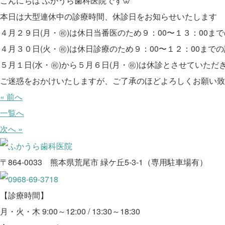
こんにちは ふかうら歯科医院です🦷
本日は大型連休中の診療時間、休診日をお知らせいたします
４月２９日(月・㊗)は休日当番医のため９：00〜１３：00ま
４月３０日(火・㊗)は休日診療のため９：00〜１２：00まで
５月１日(水・㊗)から５月６日(月・㊗)は休診とさせていただ
ご迷惑をおかけいたしますが、ご了承のほどよろしくお願い致
« 前へ
一覧へ
次へ »
〒864-0033 熊本県荒尾市 緑ケ丘5-3-1（専用駐車場有）
【診療時間】
月・火・木 9:00～12:00 / 13:30～18:30