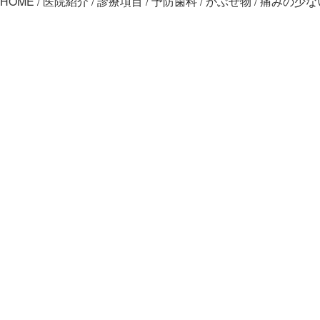
HOME
医院紹介
診療項目
予防歯科
かぶせ物
痛みの少な