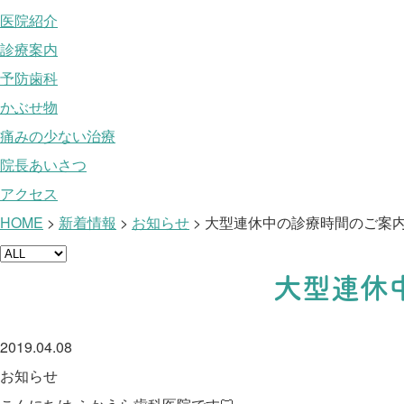
医院紹介
診療案内
予防歯科
かぶせ物
痛みの少ない治療
院長あいさつ
アクセス
HOME
>
新着情報
>
お知らせ
>
大型連休中の診療時間のご案
大型連休
2019.04.08
お知らせ