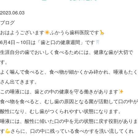
2023.06.03
ブログ
おはようございます
ふかうら歯科医院です
6
月
4
日～
10
日は「歯と口の健康週間」です
生涯自分の歯でおいしく食べるためには、健康な歯が大切で
す。
よく噛んで食べると、食べ物が細かくかみ砕かれ、唾液もたく
さん出てきます。
この唾液には、歯との中の健康を守る働きがあります
食べ物を食べると、むし歯の原因となる菌が活動して口の中が
酸性にな
り、むし歯がつくられやすい状態になります。
唾液には、酸性に傾いた口の
中を元の状態に戻す役割がありま
す
さらに、口の中に残っている食べかすを
洗い流してくれ