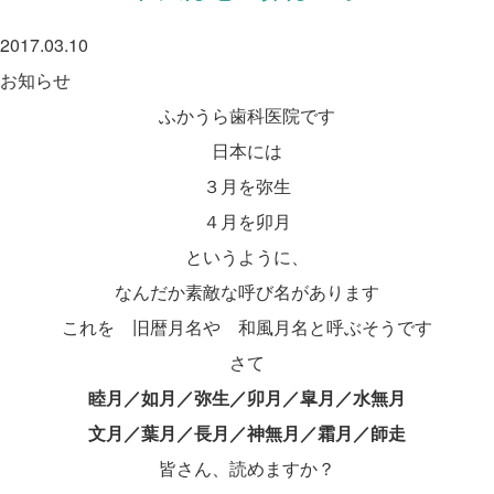
2017.03.10
お知らせ
ふかうら歯科医院です
日本には
３月を弥生
４月を卯月
というように、
なんだか素敵な呼び名があります
これを 旧暦月名や 和風月名と呼ぶそうです
さて
睦月／如月／弥生／卯月／皐月／水無月
文月／葉月／長月／神無月／霜月／師走
皆さん、読めますか？